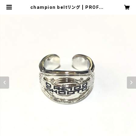
champion beltリング | PROFES
SIONAL SHOOTO(修斗)